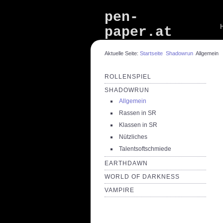
pen-
paper.at
Aktuelle Seite:
Startseite
Shadowrun
Allgemein
ROLLENSPIEL
SHADOWRUN
Allgemein
Rassen in SR
Klassen in SR
Nützliches
Talentsoftschmiede
EARTHDAWN
WORLD OF DARKNESS
VAMPIRE