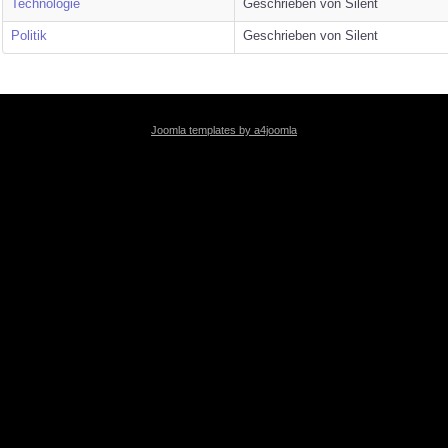
Technologie
Geschrieben von Silent
Politik
Geschrieben von Silent
Joomla templates by a4joomla