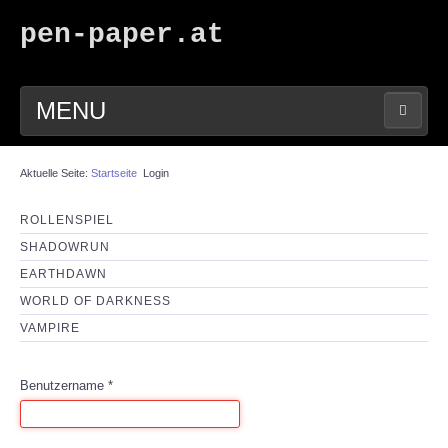
pen-paper.at
MENU
HOME
Aktuelle Seite:
Startseite
Login
FORUM
ROLLENSPIEL
SHADOWRUN
DOWNLOADS
EARTHDAWN
WORLD OF DARKNESS
SUCHE
VAMPIRE
LINKS
Benutzername
*
IMPRESSUM