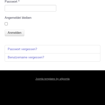
Passwort
*
KONTAKT
Angemeldet bleiben
LOGIN
Anmelden
Passwort vergessen?
Benutzername vergessen?
Joomla templates by a4joomla