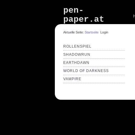
pen-
paper.at
Aktuelle Seite:
Startseite
Login
ROLLENSPIEL
SHADOWRUN
EARTHDAWN
WORLD OF DARKNESS
VAMPIRE