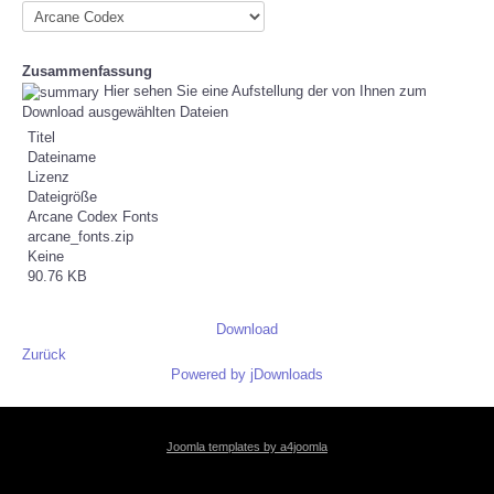
KONTAKT
Zusammenfassung
Hier sehen Sie eine Aufstellung der von Ihnen zum
LOGIN
Download ausgewählten Dateien
Titel
Dateiname
Lizenz
Dateigröße
Arcane Codex Fonts
arcane_fonts.zip
Keine
90.76 KB
Download
Zurück
Powered by jDownloads
Joomla templates by a4joomla