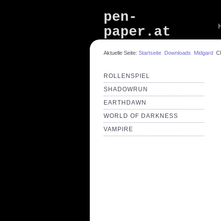
pen-
paper.at
Aktuelle Seite:
Startseite
Downloads
Midgard
Ch
ROLLENSPIEL
SHADOWRUN
EARTHDAWN
WORLD OF DARKNESS
VAMPIRE