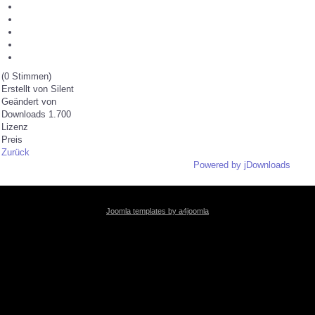
(0 Stimmen)
Erstellt von
Silent
Geändert von
Downloads
1.700
Lizenz
Preis
Zurück
Powered by jDownloads
Joomla templates by a4joomla