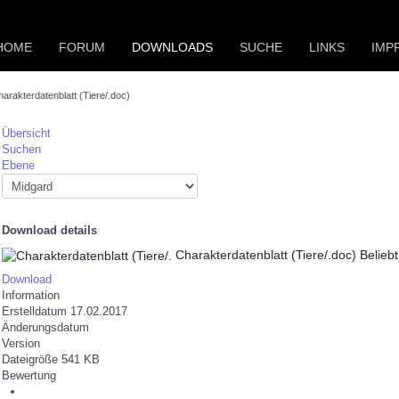
HOME
FORUM
DOWNLOADS
SUCHE
LINKS
IMP
arakterdatenblatt (Tiere/.doc)
Übersicht
Suchen
Ebene
Download details
Charakterdatenblatt (Tiere/.doc)
Beliebt
Download
Information
Erstelldatum
17.02.2017
Änderungsdatum
Version
Dateigröße
541 KB
Bewertung